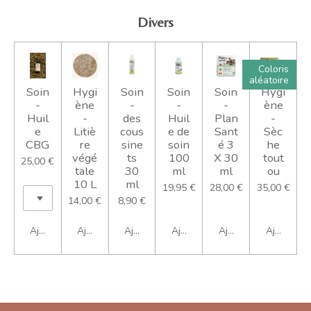
Divers
Coloris
aléatoire
Soin
Hygi
Soin
Soin
Soin
Hygi
-
ène
-
-
-
ène
Huil
-
des
Huil
Plan
-
e
Litiè
cous
e de
Sant
Sèc
CBG
re
sine
soin
é 3
he
végé
ts
100
X 30
tout
25,00 €
tale
30
ml
ml
ou
10 L
ml
19,95 €
28,00 €
35,00 €
14,00 €
8,90 €
Ajouter au panier
Ajouter au panier
Ajouter au panier
Ajouter au panier
Ajouter au panier
Ajouter au