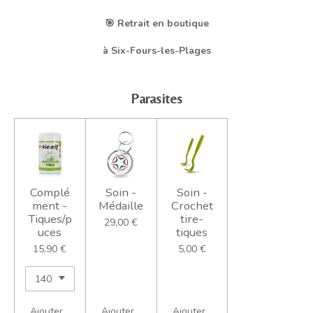
🎯 Retrait en boutique
à Six-Fours-les-Plages
Parasites
Complé
Soin -
Soin -
ment -
Médaille
Crochet
Tiques/p
tire-
29,00 €
uces
tiques
15,90 €
5,00 €
Ajouter au panier
Ajouter au panier
Ajouter au panier