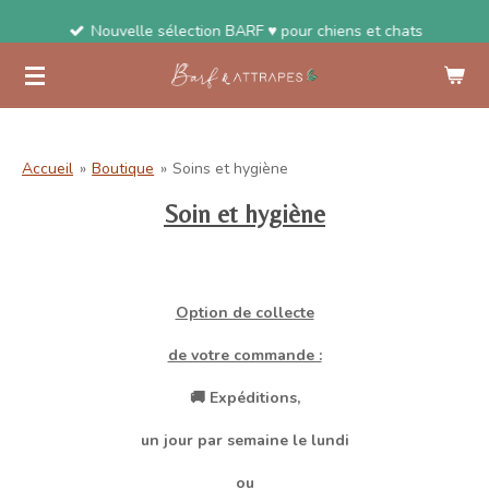
Passer
Nouvelle sélection BARF ♥ pour chiens et chats
au
contenu
principal
Accueil
»
Boutique
»
Soins et hygiène
Soin et hygiène
Option de collecte
de votre commande :
🚚 Expéditions,
un jour par semaine le lundi
ou