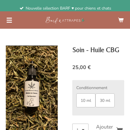
Passer
Nouvelle sélection BARF ♥ pour chiens et chats
au
contenu
principal
Soin - Huile CBG
25,00 €
Conditionnement
10 ml
30 ml
Ajouter