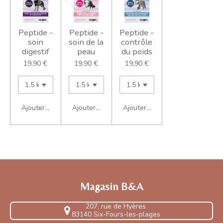
Peptide -
Peptide -
Peptide -
soin
soin de la
contrôle
digestif
peau
du poids
19,90 €
19,90 €
19,90 €
Ajouter au panier
Ajouter au panier
Ajouter au panier
Magasin B&A
207, rue de Hyères
83140 Six-Fours-les-plages