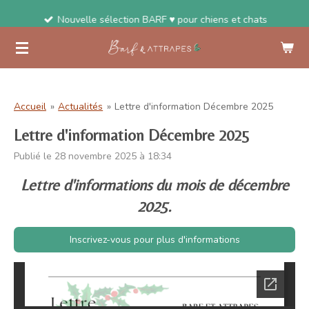
Passer
Nouvelle sélection BARF ♥ pour chiens et chats
au
contenu
principal
Accueil
»
Actualités
»
Lettre d'information Décembre 2025
Lettre d'information Décembre 2025
Publié le 28 novembre 2025 à 18:34
Lettre d'informations du mois de décembre
2025.
Inscrivez-vous pour plus d'informations