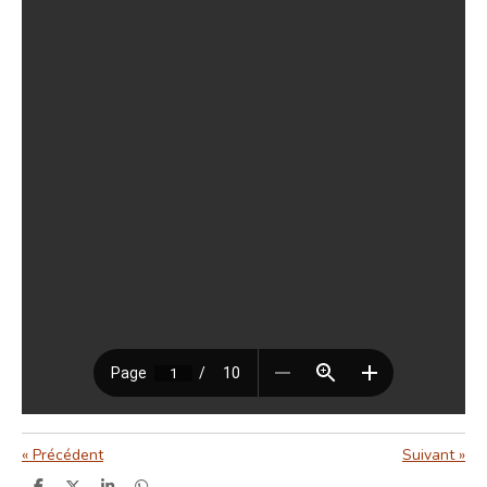
«
Précédent
Suivant
»