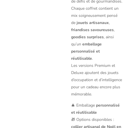
de défis et de gourmandises.
Chaque coffret contient un
mix soigneusement pensé
de
jouets artisanaux
,
friandises savoureuses
,
goodies surprises
, ainsi
qu’un
emballage
personnalisé et
réutilisable
.
Les versions Premium et
Deluxe ajoutent des jouets
d’occupation et d’intelligence
pour un cadeau encore plus
mémorable.
🎄 Emballage
personnalisé
et réutilisable
🎁 Options disponibles :
collier artisanal de Noël en