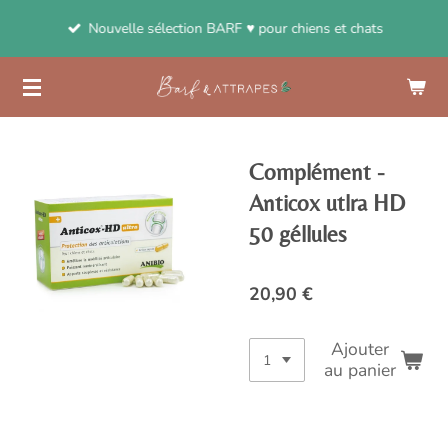
Passer
Nouvelle sélection BARF ♥ pour chiens et chats
au
contenu
principal
Complément -
Anticox utlra HD
50 géllules
20,90 €
Ajouter
au panier