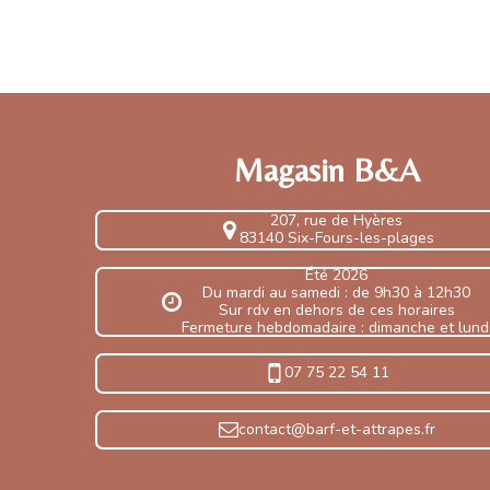
Magasin B&A
207, rue de Hyères
83140 Six-Fours-les-plages
Été 2026
Du mardi au samedi : de 9h30 à 12h30
Sur rdv en dehors de ces horaires
Fermeture hebdomadaire : dimanche et lund
07 75 22 54 11
contact@barf-et-attrapes.fr