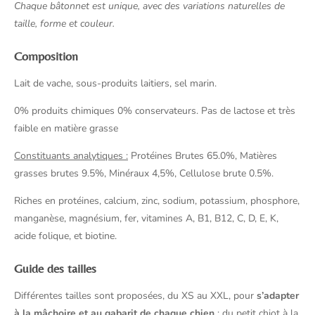
Chaque bâtonnet est unique, avec des variations naturelles de
taille, forme et couleur.
Composition
Lait de vache, sous-produits laitiers, sel marin.
0% produits chimiques 0% conservateurs. Pas de lactose et très
faible en matière grasse
Constituants analytiques :
Protéines Brutes 65.0%, Matières
grasses brutes 9.5%, Minéraux 4,5%, Cellulose brute 0.5%.
Riches en protéines, calcium, zinc, sodium, potassium, phosphore,
manganèse, magnésium, fer, vitamines A, B1, B12, C, D, E, K,
acide folique, et biotine.
Guide des tailles
Différentes tailles sont proposées, du XS au XXL, pour
s’adapter
à la mâchoire et au gabarit de chaque chien
: du petit chiot à la