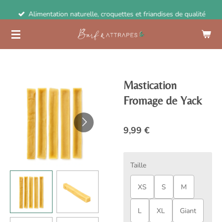
Passer
Alimentation naturelle, croquettes et friandises de qualité
au
contenu
principal
Mastication
Fromage de Yack
9,99 €
Taille
XS
S
M
L
XL
Giant