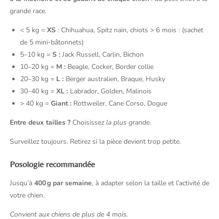
grande race.
< 5 kg =
XS
: Chihuahua, Spitz nain, chiots > 6 mois : (sachet
de 5 mini-bâtonnets)
5–10 kg =
S :
Jack Russell, Carlin, Bichon
10–20 kg =
M :
Beagle, Cocker, Border collie
20–30 kg =
L :
Berger australien, Braque, Husky
30–40 kg =
XL :
Labrador, Golden, Malinois
> 40 kg =
Giant :
Rottweiler, Cane Corso, Dogue
Entre deux tailles ?
Choisissez
la plus grande
.
Surveillez toujours. Retirez si la pièce devient trop petite.
Posologie recommandée
Jusqu’à
400 g par semaine
, à adapter selon la taille et l’activité de
votre chien.
Convient aux chiens de plus de 4 mois.