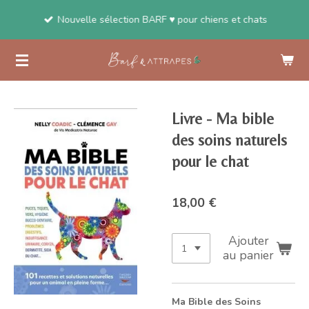
Passer
Nouvelle sélection BARF ♥ pour chiens et chats
au
contenu
principal
Livre - Ma bible
des soins naturels
pour le chat
18,00 €
Ajouter
au panier
Ma Bible des Soins